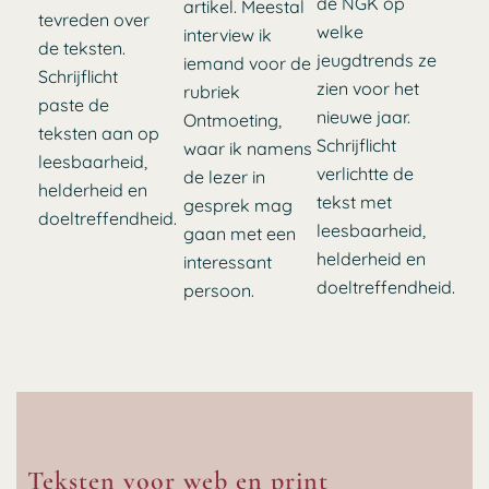
de NGK op
artikel. Meestal
tevreden over
welke
interview ik
de teksten.
jeugdtrends ze
iemand voor de
Schrijflicht
zien voor het
rubriek
paste de
nieuwe jaar.
Ontmoeting,
teksten aan op
Schrijflicht
waar ik namens
leesbaarheid,
verlichtte de
de lezer in
helderheid en
tekst met
gesprek mag
doeltreffendheid.
leesbaarheid,
gaan met een
helderheid en
interessant
doeltreffendheid.
persoon.
Teksten voor web en print