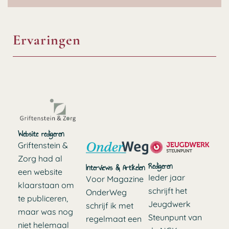
Ervaringen
Website redigeren
Griftenstein &
Zorg had al
Redigeren
Interviews & Artikelen
een website
Ieder jaar
Voor Magazine
klaarstaan om
schrijft het
OnderWeg
te publiceren,
Jeugdwerk
schrijf ik met
maar was nog
Steunpunt van
regelmaat een
niet helemaal