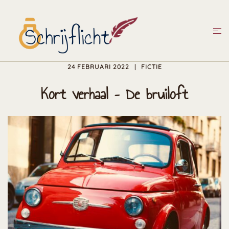
Ga
naar
Tog
de
men
inhoud
24 FEBRUARI 2022
FICTIE
Kort verhaal – De bruiloft