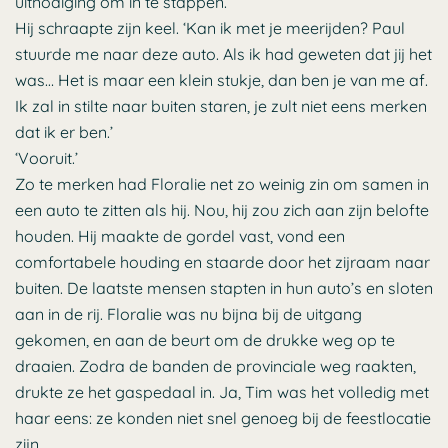
uitnodiging om in te stappen.
Hij schraapte zijn keel. ‘Kan ik met je meerijden? Paul
stuurde me naar deze auto. Als ik had geweten dat jij het
was… Het is maar een klein stukje, dan ben je van me af.
Ik zal in stilte naar buiten staren, je zult niet eens merken
dat ik er ben.’
‘Vooruit.’
Zo te merken had Floralie net zo weinig zin om samen in
een auto te zitten als hij. Nou, hij zou zich aan zijn belofte
houden. Hij maakte de gordel vast, vond een
comfortabele houding en staarde door het zijraam naar
buiten. De laatste mensen stapten in hun auto’s en sloten
aan in de rij. Floralie was nu bijna bij de uitgang
gekomen, en aan de beurt om de drukke weg op te
draaien. Zodra de banden de provinciale weg raakten,
drukte ze het gaspedaal in. Ja, Tim was het volledig met
haar eens: ze konden niet snel genoeg bij de feestlocatie
zijn.