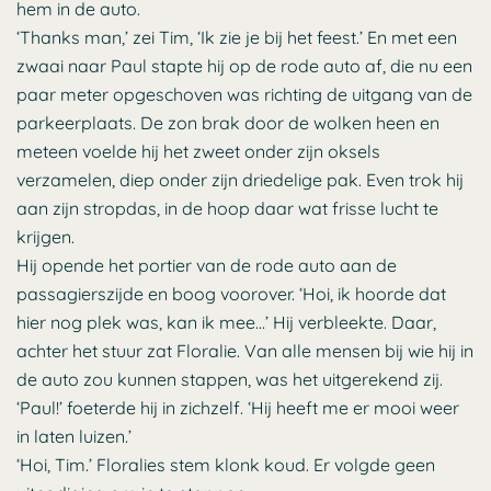
hem in de auto.
‘Thanks man,’ zei Tim, ‘Ik zie je bij het feest.’ En met een
zwaai naar Paul stapte hij op de rode auto af, die nu een
paar meter opgeschoven was richting de uitgang van de
parkeerplaats. De zon brak door de wolken heen en
meteen voelde hij het zweet onder zijn oksels
verzamelen, diep onder zijn driedelige pak. Even trok hij
aan zijn stropdas, in de hoop daar wat frisse lucht te
krijgen.
Hij opende het portier van de rode auto aan de
passagierszijde en boog voorover. ‘Hoi, ik hoorde dat
hier nog plek was, kan ik mee…’ Hij verbleekte. Daar,
achter het stuur zat Floralie. Van alle mensen bij wie hij in
de auto zou kunnen stappen, was het uitgerekend zij.
‘Paul!’ foeterde hij in zichzelf. ‘Hij heeft me er mooi weer
in laten luizen.’
‘Hoi, Tim.’ Floralies stem klonk koud. Er volgde geen