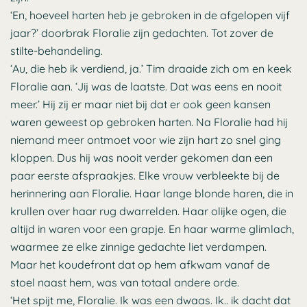
‘En, hoeveel harten heb je gebroken in de afgelopen vijf
jaar?’ doorbrak Floralie zijn gedachten. Tot zover de
stilte-behandeling.
‘Au, die heb ik verdiend, ja.’ Tim draaide zich om en keek
Floralie aan. ‘Jij was de laatste. Dat was eens en nooit
meer.’ Hij zij er maar niet bij dat er ook geen kansen
waren geweest op gebroken harten. Na Floralie had hij
niemand meer ontmoet voor wie zijn hart zo snel ging
kloppen. Dus hij was nooit verder gekomen dan een
paar eerste afspraakjes. Elke vrouw verbleekte bij de
herinnering aan Floralie. Haar lange blonde haren, die in
krullen over haar rug dwarrelden. Haar olijke ogen, die
altijd in waren voor een grapje. En haar warme glimlach,
waarmee ze elke zinnige gedachte liet verdampen.
Maar het koudefront dat op hem afkwam vanaf de
stoel naast hem, was van totaal andere orde.
‘Het spijt me, Floralie. Ik was een dwaas. Ik.. ik dacht dat