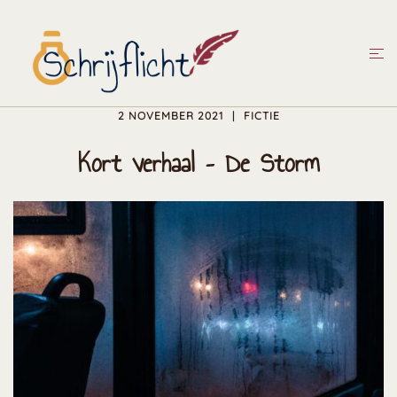
Ga
naar
Tog
de
men
inhoud
2 NOVEMBER 2021
FICTIE
Kort verhaal – De Storm