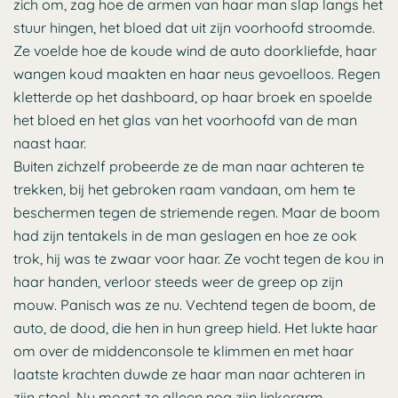
zich om, zag hoe de armen van haar man slap langs het
stuur hingen, het bloed dat uit zijn voorhoofd stroomde.
Ze voelde hoe de koude wind de auto doorkliefde, haar
wangen koud maakten en haar neus gevoelloos. Regen
kletterde op het dashboard, op haar broek en spoelde
het bloed en het glas van het voorhoofd van de man
naast haar.
Buiten zichzelf probeerde ze de man naar achteren te
trekken, bij het gebroken raam vandaan, om hem te
beschermen tegen de striemende regen. Maar de boom
had zijn tentakels in de man geslagen en hoe ze ook
trok, hij was te zwaar voor haar. Ze vocht tegen de kou in
haar handen, verloor steeds weer de greep op zijn
mouw. Panisch was ze nu. Vechtend tegen de boom, de
auto, de dood, die hen in hun greep hield. Het lukte haar
om over de middenconsole te klimmen en met haar
laatste krachten duwde ze haar man naar achteren in
zijn stoel. Nu moest ze alleen nog zijn linkerarm