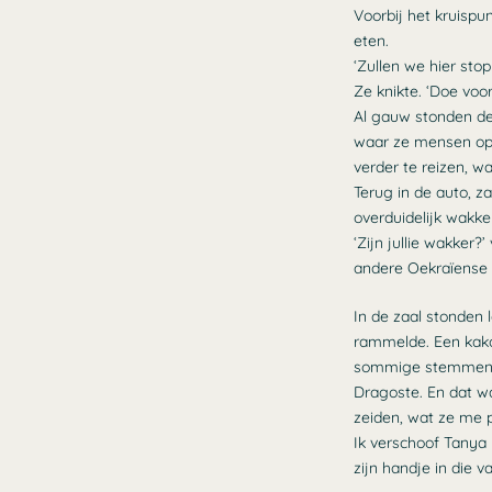
Voorbij het kruisp
eten.
‘Zullen we hier sto
Ze knikte. ‘Doe voor
Al gauw stonden de 
waar ze mensen opv
verder te reizen, w
Terug in de auto, z
overduidelijk wakke
‘Zijn jullie wakker
andere Oekraïense ge
In de zaal stonden 
rammelde. Een kako
sommige stemmen i
Dragoste. En dat wa
zeiden, wat ze me p
Ik verschoof Tanya
zijn handje in die 