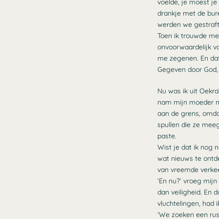
voelde, je moest j
drankje met de bure
werden we gestraft
Toen ik trouwde me
onvoorwaardelijk va
me zegenen. En dat
Gegeven door God, 
Nu was ik uit Oekra
nam mijn moeder m
aan de grens, omda
spullen die ze mee
paste.
Wist je dat ik nog 
wat nieuws te ontd
van vreemde verkeer
‘En nu?’ vroeg mijn
dan veiligheid. En
vluchtelingen, had 
‘We zoeken een rust