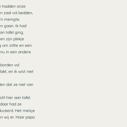
We hadden onze
n zaal vol bedden,
’n menigte.
n gaan. Ik had
n tafel ging,
en zijn plekje
g om stilte en een
 nu in een andere
 borden vol
kt, en ik wist niet
len dat ze niet van
il hier aan tafel.
 daar had ze
duceerd. Het meisje
en wij er. Haar papa