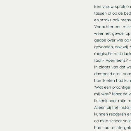
Een vrouw sprak on
tassen al op de bed
en straks ook mens
Vanachter een micr
weer het gevoel op 
gedoe over wie op we
gevonden, ook wij z
magische rust daal
taal – Roemeens? – 
In plaats van dat w
dampend eten naar o
hoe ik eten had ku
‘Wat een prachtige 
mij was? Maar de 
Ik keek naar mijn mo
Alleen bij het inst
kunnen redderen en 
op mijn schoot snik
had haar achtergel