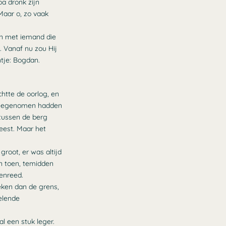
a dronk zijn
Maar o, zo vaak
en met iemand die
. Vanaf nu zou Hij
tje: Bogdan.
chtte de oorlog, en
meegenomen hadden
 tussen de berg
eest. Maar het
groot, er was altijd
n toen, temidden
nenreed.
eken dan de grens,
elende
l een stuk leger.