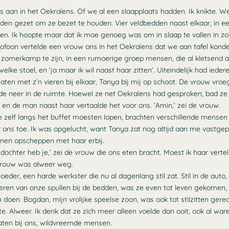
s aan in het Oekraïens. Of we al een slaapplaats hadden. Ik knikte. 
den gezet om ze bezet te houden. Vier veldbedden naast elkaar, in ee
en. Ik hoopte maar dat ik moe genoeg was om in slaap te vallen in zo
ofoon vertelde een vrouw ons in het Oekraïens dat we aan tafel konde
zomerkamp te zijn, in een rumoerige groep mensen, die al kletsend aa
lke stoel, en ‘ja maar ik wil naast haar zitten’. Uiteindelijk had iedere
aten met z’n vieren bij elkaar, Tanya bij mij op schoot. De vrouw vroe
de neer in de ruimte. Hoewel ze net Oekraïens had gesproken, bad ze
en de man naast haar vertaalde het voor ons. ‘Amin,’ zei de vrouw.
e zelf langs het buffet moesten lopen, brachten verschillende mensen
ns toe. Ik was opgelucht, want Tanya zat nog altijd aan me vastgepla
nnen opscheppen met haar erbij.
dochter heb je,’ zei de vrouw die ons eten bracht. Moest ik haar vertel
vrouw was alweer weg.
eder, een harde werkster die nu al dagenlang stil zat. Stil in de auto, st
alleren van onze spullen bij de bedden, was ze even tot leven gekomen,
doen. Bogdan, mijn vrolijke speelse zoon, was ook tot stilzitten gere
te. Alweer. Ik denk dat ze zich meer alleen voelde dan ooit, ook al war
aten bij ons, wildvreemde mensen.