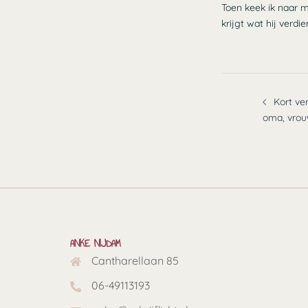
Toen keek ik naar m
krijgt wat hij verdie
Bericht
navigatie
Kort ve
oma, vro
ANKE NIJDAM
Cantharellaan 85
06-49113193