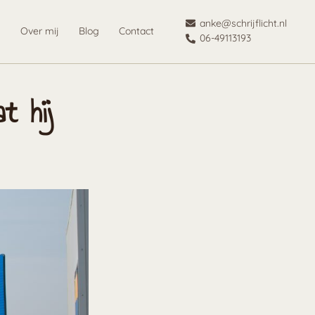
anke@schrijflicht.nl
n
Over mij
Blog
Contact
06-49113193
t hij