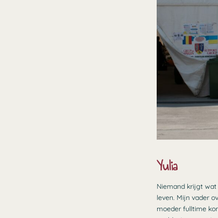
Yulia
Niemand krijgt wat 
leven. Mijn vader o
moeder fulltime ko