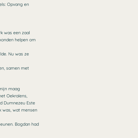
els: Opvang en
rk was een zaal
 konden helpen om
ilde. Nu was ze
eten, samen met
r mijn maag
het Oekraïens,
ond Dumnezeu Este
 ik was, wat mensen
 leunen. Bogdan had