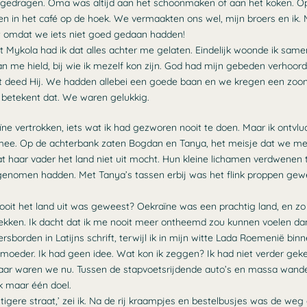
e gedragen. Oma was altijd aan het schoonmaken of aan het koken. Op
n in het café op de hoek. We vermaakten ons wel, mijn broers en ik. 
 omdat we iets niet goed gedaan hadden!
t Mykola had ik dat alles achter me gelaten. Eindelijk woonde ik sam
n me hield, bij wie ik mezelf kon zijn. God had mijn gebeden verhoord
 deed Hij. We hadden allebei een goede baan en we kregen een zoon
betekent dat. We waren gelukkig.
ïne vertrokken, iets wat ik had gezworen nooit te doen. Maar ik ontvlu
ee. Op de achterbank zaten Bogdan en Tanya, het meisje dat we 
t haar vader het land niet uit mocht. Hun kleine lichamen verdwenen
genomen hadden. Met Tanya’s tassen erbij was het flink proppen gew
nooit het land uit was geweest? Oekraïne was een prachtig land, en zo 
ekken. Ik dacht dat ik me nooit meer ontheemd zou kunnen voelen da
sborden in Latijns schrift, terwijl ik in mijn witte Lada Roemenië bin
 moeder. Ik had geen idee. Wat kon ik zeggen? Ik had niet verder gek
 daar waren we nu. Tussen de stapvoetsrijdende auto’s en massa wand
ik maar één doel.
igere straat,’ zei ik. Na de rij kraampjes en bestelbusjes was de weg a