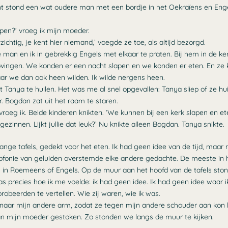
unt stond een wat oudere man met een bordje in het Oekraïens en Eng
ppen?’ vroeg ik mijn moeder.
zichtig, je kent hier niemand,’ voegde ze toe, als altijd bezorgd.
man en ik in gebrekkig Engels met elkaar te praten. Bij hem in de ke
ingen. We konden er een nacht slapen en we konden er eten. En ze
aar we dan ook heen wilden. Ik wilde nergens heen.
at Tanya te huilen. Het was me al snel opgevallen: Tanya sliep of ze hu
r. Bogdan zat uit het raam te staren.
?’ vroeg ik. Beide kinderen knikten. ‘We kunnen bij een kerk slapen en 
zinnen. Lijkt jullie dat leuk?’ Nu knikte alleen Bogdan. Tanya snikte.
lange tafels, gedekt voor het eten. Ik had geen idee van de tijd, maa
fonie van geluiden overstemde elke andere gedachte. De meeste in 
n Roemeens of Engels. Op de muur aan het hoofd van de tafels st
s precies hoe ik me voelde: ik had geen idee. Ik had geen idee waar
robeerden te vertellen. Wie zij waren, wie ik was.
 naar mijn andere arm, zodat ze tegen mijn andere schouder aan kon
van mijn moeder gestoken. Zo stonden we langs de muur te kijken.